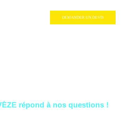
DEMANDER UN DEVIS
 2026
ZE répond à nos questions !
velle Miss France 2026 nous permet d'en apprendre plus à
rant ses études de psychologie et son combat aujourd'hui
lèmes sur la santé mentale.