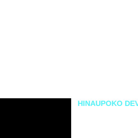
Accueil
VIDÉOS
PHOTOS
Qui suis-je ?
RVIEW MISS FRANCE
HINAUPOKO DEVÈ
Durant cette interview la nou
son sujet. De son parcours du
pour mettre en lumière les prob